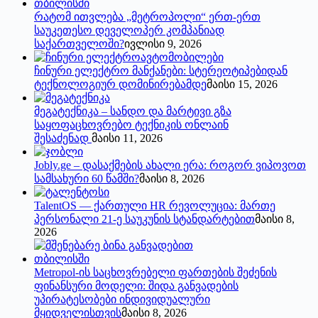
რატომ ითვლება „მეტროპოლი“ ერთ-ერთ
საუკეთესო დეველოპერ კომპანიად
საქართველოში?
ივლისი 9, 2026
ჩინური ელექტრო მანქანები: სტერეოტიპებიდან
ტექნოლოგიურ დომინირებამდე
მაისი 15, 2026
მეგატექნიკა – სანდო და მარტივი გზა
საყოფაცხოვრებო ტექნიკის ონლაინ
შესაძენად
მაისი 11, 2026
Jobly.ge – დასაქმების ახალი ერა: როგორ ვიპოვოთ
სამსახური 60 წამში?
მაისი 8, 2026
TalentOS — ქართული HR რევოლუცია: მართე
პერსონალი 21-ე საუკუნის სტანდარტებით
მაისი 8,
2026
Metropol-ის საცხოვრებელი ფართების შეძენის
ფინანსური მოდელი: შიდა განვადების
უპირატესობები ინდივიდუალური
მყიდველისთვის
მაისი 8, 2026