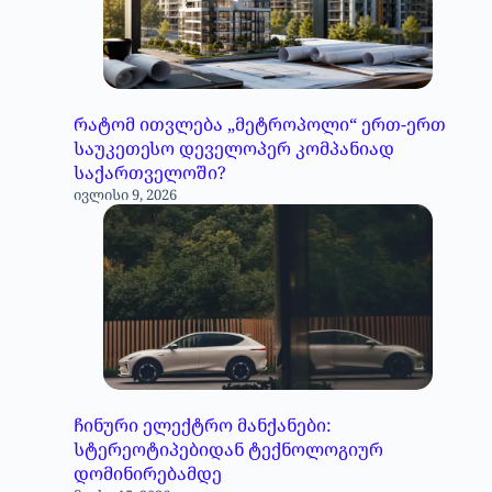
რატომ ითვლება „მეტროპოლი“ ერთ-ერთ
საუკეთესო დეველოპერ კომპანიად
საქართველოში?
ივლისი 9, 2026
ჩინური ელექტრო მანქანები:
სტერეოტიპებიდან ტექნოლოგიურ
დომინირებამდე