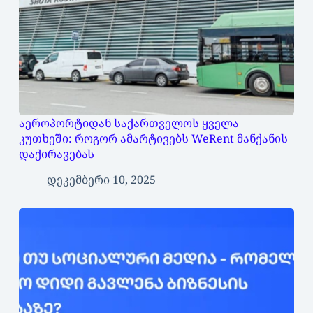
აეროპორტიდან საქართველოს ყველა
კუთხეში: როგორ ამარტივებს WeRent მანქანის
დაქირავებას
დეკემბერი 10, 2025