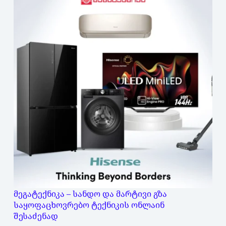
მეგატექნიკა – სანდო და მარტივი გზა
საყოფაცხოვრებო ტექნიკის ონლაინ
შესაძენად