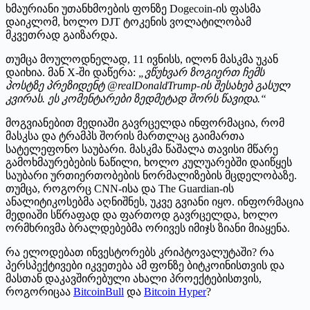
ხმაურიანი უთანხმოების ფონზე Dogecoin-ის ფასმა
დაიკლომ, ხოლო DJT ტოკენის ვოლატილობამ
მკვეთრად გაიზარდა.
თუმცა მოულოდნელად, 11 ივნისს, ილონ მასკმა უკან
დაიხია. მან X-ში დაწერა:
„ვწუხვარ ზოგიერთ ჩემს
პოსტზე პრეზიდენტ @realDonaldTrump-ის შესახებ გასულ
კვირას. ეს კომენტარები ზედმეტად შორს წავიდა.“
მოგვიანებით მედიაში გავრცელდა ინფორმაცია, რომ
მასკსა და ტრამპს შორის მართლაც გაიმართა
სატელეფონო საუბარი. მასკმა წაშალა თავისი მწარე
გამოხმაურებების ნაწილი, ხოლო კულუარებში დაიწყეს
საუბარი ურთიერთობების ნორმალიზების მცდელობაზე.
თუმცა, როგორც CNN-ისა და The Guardian-ის
ანალიტიკოსებმა აღნიშნეს, უკვე გვიანი იყო. ინფორმაცია
მედიაში სწრაფად და ფართოდ გავრცელდა, ხოლო
ორმხრივმა ბრალდებებმა ორივეს იმიჯს ზიანი მიაყენა.
რა ელოდებათ ინვესტორებს კრიპტოვალუტაში? რა
პერსპექტივები იკვეთება ამ ფონზე ბიტკოინისთვის და
მასთან დაკავშირებული ახალი პროექტებისთვის,
როგორიცაა
BitcoinBull
და
Bitcoin Hyper
?