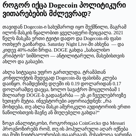
როგორ იქცა Dogecoin პოლიტიკური
ვითარებების მძლევრად?
თავიდან Dogecoin-ი სახუმაროდ იყო შექმნილი, მაგრამ
ილონ მასკის წყალობით ყველაფერი შეიცვალა. 2021
წელს მასკმა ერთი ტვიტი დადო და Dogecoin-ის ფასი
ოთხჯერ გაიზარდა. Saturday Night Live-ში ახსენა — და
კიდევ 40%-იანი ზრდა. DOGE გახდა „სახალისო
კრიპტოს“ სიმბოლო — ანტილიტარული, მასებისთვის
ახლო და გასაები.
ახლა სიტუაცია უფრო გართულდა. ტრამპთან
კონფლიქტის შედეგად Dogecoin-მა ფასისმა კლება
დაიწყო. რამდენიმე დღეში ის 0.19 დოლარიდან 0.17
დოლარამდე დაეცა, ხოლო სავაჭრო მოცულობამ 1
მილიარდ DOGE-ს გადააჭარბა — ეს კი ჩვეულებრივზე
ხუთჯერ მეტია. ინვესტორები აფორიაქდნენ: „რა
მოხდება, თუ ახლა მასკი ამერიკელი აუდიტორიის ერთი
ნაწილისთვის მავნე ან მიუღებელი გახდა?“
ზოგი ანალიტიკოსი, როგორიცაა CoinGecko და Messari
პროგნოზირებს რომ, თუ ის პოპულარული აღარ იქნება
და მემი ნეიტრალურობას დაკარგავს, შესაძლოა ვარდნა