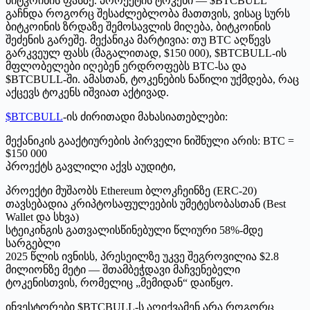
ბიტკოინის ფასზე. პროექტის ტოკენი — $BTCBULL
გაჩნდა როგორც შესაძლებლობა მათთვის, ვისაც სურს
ბიტკოინის ზრდაზე შემოსავლის მიღება, ბიტკოინის
შეძენის გარეშე. მექანიკა მარტივია: თუ BTC აღწევს
გარკვეულ ფასს (მაგალითად, $150 000), $BTCBULL-ის
მფლობელები იღებენ ერდროფებს BTC-სა და
$BTCBULL-ში. ამასთან, ტოკენების ნაწილი უქმდება, რაც
აქცევს ტოკენს იშვიათ აქტივად.
$BTCBULL
-ის ძირითადი მახასიათებლები:
მექანიკის გააქტიურების პირველი ნიშნული არის: BTC =
$150 000
პროექტს გავლილი აქვს აუდიტი,
პროექტი მუშაობს Ethereum ბლოკჩეინზე (ERC-20)
თავსებადია კრიპტოსაფულეების უმეტესობასთან (Best
Wallet და სხვა)
სტეიკინგის გათვალისწინებული წლიური 58%-მდე
სარგებლი
2025 წლის ივნისს, პრესეილზე უკვე შეგროვილია $2.8
მილიონზე მეტი — შთამბეჭდავი მაჩვენებელი
ტოკენისთვის, რომელიც „მემიდან“ დაიწყო.
ინვესტორები $BTCBULL-ს აღიქვამენ არა როგორც