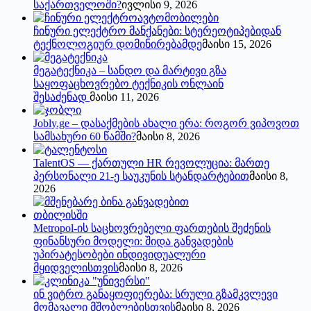
საქართველოში?
ივლისი 9, 2026
ჩინური ელექტრო მანქანები: სტერეოტიპებიდან
ტექნოლოგიურ დომინირებამდე
მაისი 15, 2026
მეგატექნიკა – სანდო და მარტივი გზა
საყოფაცხოვრებო ტექნიკის ონლაინ
შესაძენად
მაისი 11, 2026
Jobly.ge – დასაქმების ახალი ერა: როგორ ვიპოვოთ
სამსახური 60 წამში?
მაისი 8, 2026
TalentOS — ქართული HR რევოლუცია: მართე
პერსონალი 21-ე საუკუნის სტანდარტებით
მაისი 8,
2026
Metropol-ის საცხოვრებელი ფართების შეძენის
ფინანსური მოდელი: შიდა განვადების
უპირატესობები ინდივიდუალური
მყიდველისთვის
მაისი 8, 2026
ინ ვიტრო განაყოფიერება: სრული გზამკვლევი
მომავალი მშობლებისთვის
მაისი 8, 2026