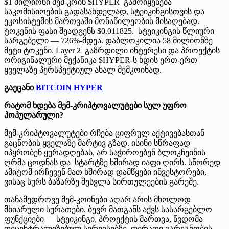
$1 მილიონი მემ-კოინ $HYPER
გამოიყენება
საკომისიოების გადასახდელად, სტეიკინგისთვის და
ეკოსისტემის მართვაში მონაწილეობის მისაღებად.
ტოკენის ფასი შეადგენს $0.011825. სტეიკინგის წლიური
სარგებელი — 726%-მდეა. დაბლოკილია 58 მილიონზე
მეტი ტოკენი. Layer 2 გაზრდილი ინტერესი და პროექტის
ორიგინალური მექანიკა $HYPER-ს ხდის ერთ-ერთ
ყველაზე პერსპექტიულ ახალ მემკოინად.
გაეცანი
BITCOIN HYPER
რატომ ხდება მემ-კრიპტოვალუტები სულ უფრო
პოპულარული?
მემ-კრიპტოვალუტები რჩება ციფრულ აქტივებასთან
გაცნობის ყველაზე მარტივ გზად. ისინი სწრაფად
იპყრობენ ყურადღებას, არ საჭიროებენ ბლოკჩეინის
ღრმა ცოდნას და სტარტზე ხშირად იაფი ღირს. სწორედ
ამიტომ ირჩევენ მათ ხშირად დამწყები ინვესტორები,
ვისაც სურს ბაზარზე შესვლა სირთულეების გარეშე.
თანამედროვე მემ-კოინები აღარ არის მხოლოდ
მხიარული სურათები. ბევრ მათგანს აქვს სასარგებლო
ფუნქციები — სტეიკინგი, პროექტის მართვა, წვდომა
დეცენტრალიზებულ სერვისებზე. ფერადი გარეგნობის