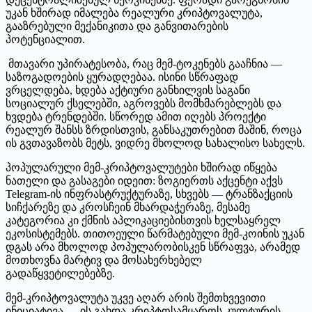
უკან ხშირად იმალება რეალური კრიპტოვალუტა,
გააზრებული მექანიკითა და განვითარების
პოტენციალით.
მთავარი უპირატესობა, რაც მემ-ტოკენებს გააჩნია —
საზოგადოების ყურადღებაა. ისინი სწრაფად
ვრცელდება, ხდება აქტიური განხილვის საგანი
სოციალურ ქსელებში, აგროვებს მომხმარებლებს და
ხვდება ტრენდებში. სწორედ ამით იღებს პროექტი
რეალურ შანსს ზრდისთვის, განსაკუთრებით მაშინ, როცა
ის გვთავაზობს მეტს, ვიდრე მხოლოდ სახალისო სახელს.
პოპულარული მემ-კრიპტოვალუტები ხშირად იწყება
ნათელი და გასაგები იდეით: ზოგიერთს აქცენტი აქვს
Telegram-ის ინფრასტრუქტურაზე, სხვებს — ტრანზაქციის
სიჩქარეზე და კროსჩეინ მხარდაჭერაზე, მესამე
კატეგორია კი ქმნის აპლიკაციებისთვის ხელსაყრელ
ეკოსისტემებს. თითოეული წარმატებული მემ-კოინის უკან
დგას არა მხოლოდ პოპულარობისკენ სწრაფვა, არამედ
მოთხოვნა მარტივ და მოსახერხებელ
გადაწყვეტილებებზე.
მემ-კრიპტოვალუტა უკვე აღარ არის შემთხვევითი
ინიციატივა — ის გახდა კრიპტოსამყაროს კულტურის